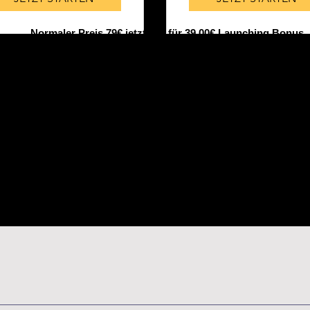
Normaler Preis 79€ jetzt nur für 39,00€ Launching Bonus
bekommen!