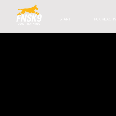
START
FCK REACTIV