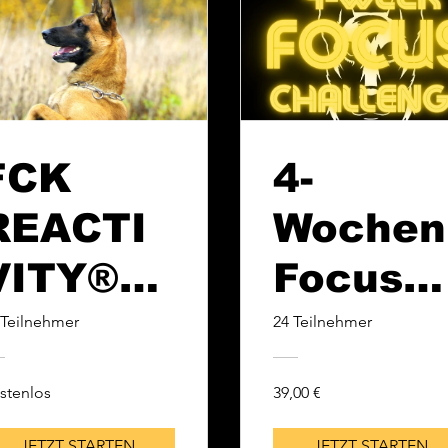
FCK
4-
REACTI
Wochen
VITY®
Focus
ESSENTI
Challen
 Teilnehmer
24 Teilnehmer
ALS
e
stenlos
39,00 €
JETZT STARTEN
JETZT STARTEN