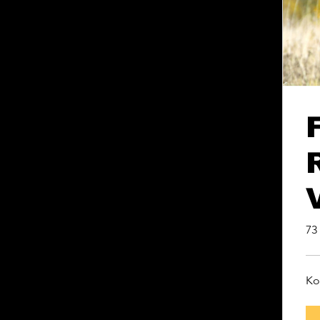
73
Ko