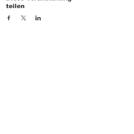
teilen
KONTAKT
+49 (0) 157 39645915
info@fnsk9.de
INFO
AGB
Cookies