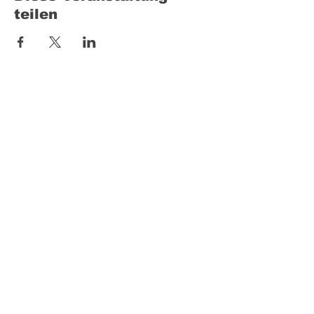
teilen
KONTAKT
+49 (0) 157 39645915
info@fnsk9.de
INFO
AGB
Cookies