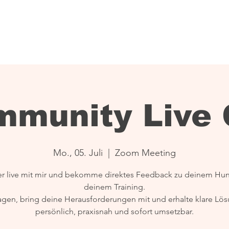
ITY
DOWNLOADS
KONTAKT
munity Live 
Mo., 05. Juli
  |  
Zoom Meeting
ier live mit mir und bekomme direktes Feedback zu deinem Hu
deinem Training.
ragen, bring deine Herausforderungen mit und erhalte klare Lö
persönlich, praxisnah und sofort umsetzbar.